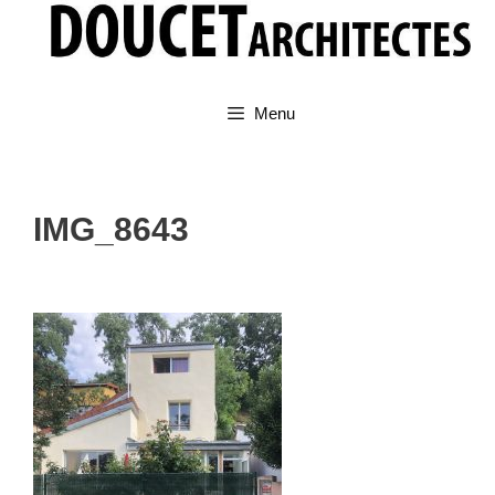
Aller
au
contenu
Menu
IMG_8643