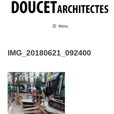
Aller
au
contenu
Menu
IMG_20180621_092400