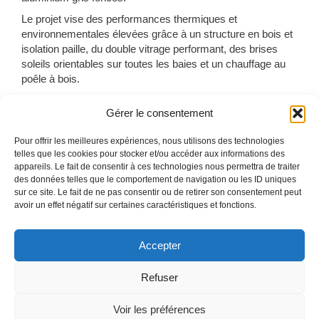
Le projet vise des performances thermiques et
environnementales élevées grâce à un structure en bois et
isolation paille, du double vitrage performant, des brises
soleils orientables sur toutes les baies et un chauffage au
poêle à bois.
Gérer le consentement
Une partie de la végétation existante, composée
notamment d’arbres fruitiers, sera conservée tant que
Pour offrir les meilleures expériences, nous utilisons des technologies
possible sur le terrain ; les surfaces au sol, qui maximisent
telles que les cookies pour stocker et/ou accéder aux informations des
la pleine terre ou les revêtements perméables, assurent
appareils. Le fait de consentir à ces technologies nous permettra de traiter
une bon infiltration des eaux pluviales.
des données telles que le comportement de navigation ou les ID uniques
sur ce site. Le fait de ne pas consentir ou de retirer son consentement peut
avoir un effet négatif sur certaines caractéristiques et fonctions.
Catégories
Biosourcés
,
Maisons
Étiquettes
isolation paille
,
maison individuelle
,
ossature bois
,
villa
,
Accepter
villennes-sur-seine
Villes des Musiques du Monde
Refuser
Ruines rêvées – Pantin
Voir les préférences