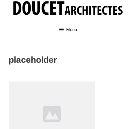
Aller
au
contenu
Menu
placeholder