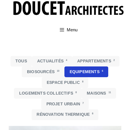
Aller
au
contenu
Menu
TOUS
ACTUALITÉS
4
APPARTEMENTS
2
BIOSOURCÉS
13
EQUIPEMENTS
6
ESPACE PUBLIC
8
LOGEMENTS COLLECTIFS
8
MAISONS
11
PROJET URBAIN
7
RÉNOVATION THERMIQUE
8