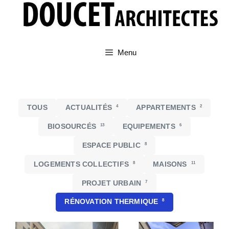
Aller
au
contenu
Menu
TOUS
ACTUALITÉS
4
APPARTEMENTS
2
BIOSOURCÉS
13
EQUIPEMENTS
6
ESPACE PUBLIC
8
LOGEMENTS COLLECTIFS
8
MAISONS
11
PROJET URBAIN
7
RÉNOVATION THERMIQUE
8